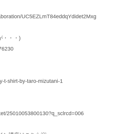
ollaboration/UC5EZLmT84eddqYdidet2Mxg
が・・・)
776230
-t-shirt-by-taro-mizutani-1
jacket/25010053800130?q_sclrcd=006