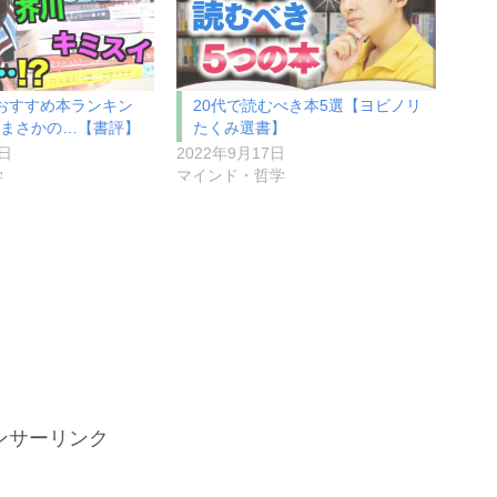
白おすすめ本ランキン
20代で読むべき本5選【ヨビノリ
はまさかの…【書評】
たくみ選書】
1日
2022年9月17日
学
マインド・哲学
ンサーリンク