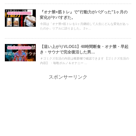
『オナ禁×筋トレ』で”行動力がバグった”1ヶ月の
マインド・哲学
変化がヤバすぎた。
今回は「オナ禁×筋トレを1ヶ月継続して人生にどんな変化があっ
たのか」リアルに語りました。 2ヶ...
【這い上がりVLOG1】48時間断食・オナ禁・早起
マインド・哲学
き・サウナで完全復活した男…
＃ゴミクズ生活の内容は概要欄で確認できます 【ゴミクズ生活の
内容】 ・毎晩ポルノ＆オナニー ...
スポンサーリンク