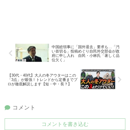
中国総領事に「国外退去」要求も…「汚
い首切る」投稿めぐり自民外交部会が政
府に申し入れ 自民・小林氏「著しく品
位欠く」
【30代・40代】大人の冬アウターはこの
「3点」が最強！トレンドから定番までプ
ロが徹底解説します【短・中・長？】
コメント
コメントを書き込む