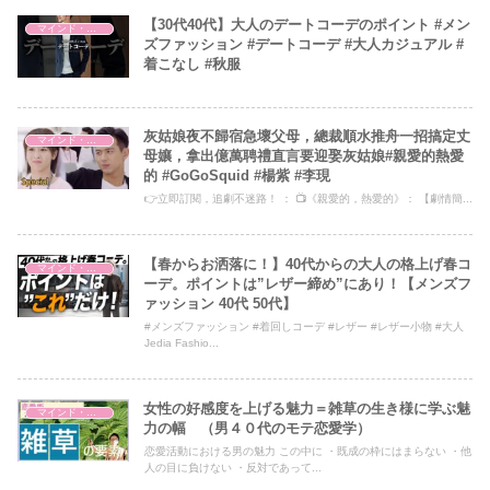
【30代40代】大人のデートコーデのポイント #メン
マインド・哲学
ズファッション #デートコーデ #大人カジュアル #
着こなし #秋服
灰姑娘夜不歸宿急壞父母，總裁順水推舟一招搞定丈
マインド・哲学
母孃，拿出億萬聘禮直言要迎娶灰姑娘#親愛的熱愛
的 #GoGoSquid #楊紫 #李現
👉立即訂閱，追劇不迷路！ ： 📺《親愛的，熱愛的》： 【劇情簡...
【春からお洒落に！】40代からの大人の格上げ春コ
マインド・哲学
ーデ。ポイントは”レザー締め”にあり！【メンズフ
ァッション 40代 50代】
#メンズファッション #着回しコーデ #レザー #レザー小物 #大人
Jedia Fashio...
女性の好感度を上げる魅力＝雑草の生き様に学ぶ魅
マインド・哲学
力の幅 （男４０代のモテ恋愛学）
恋愛活動における男の魅力 この中に ・既成の枠にはまらない ・他
人の目に負けない ・反対であって...