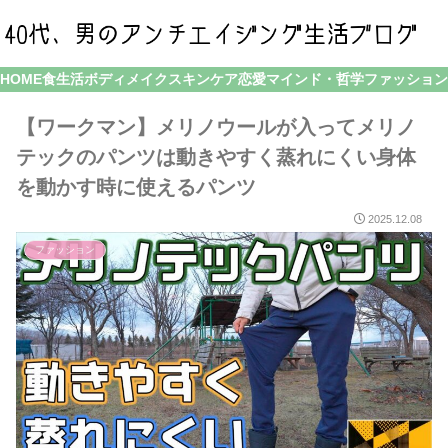
HOME
食生活
ボディメイク
スキンケア
恋愛
マインド・哲学
ファッション
【ワークマン】メリノウールが入ってメリノ
テックのパンツは動きやすく蒸れにくい身体
を動かす時に使えるパンツ
2025.12.08
ファッション