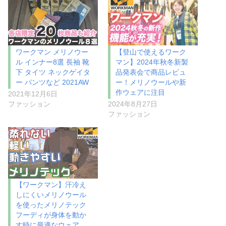
ワークマン メリノウー
【登山で使えるワーク
ル インナー8選 長袖 靴
マン】2024年秋冬新製
下 タイツ ネックゲイタ
品発表会で商品レビュ
ー パンツなど 2021AW
ー！メリノウールや新
作ウェアに注目
2021年12月6日
ファッション
2024年8月27日
ファッション
【ワークマン】汗冷え
しにくいメリノウール
を使ったメリノテック
フーディが身体を動か
す時に最適なウェア