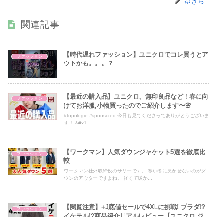
ゆきち
関連記事
【時代遅れファッション】ユニクロでコレ買うとア
ファッション
ウトかも。。。？
【最近の購入品】ユニクロ、無印良品など！春に向
ファッション
けてお洋服,小物買ったのでご紹介します〜🌸
#topologie #sponsored 今日も見てくださってありがとうございま
す！ &#x1...
【ワークマン】人気ダウンジャケット5選を徹底比
ファッション
較
ワークマン社外取締役のサリーです。 寒い冬に欠かせないのがダ
ウンのアウターですよね。 軽くて暖か...
【閲覧注意】+J底値セールで4XLに挑戦! プラダ!?
ファッション
イケテル!?商品紹介リアルレビュー【ユニクロ ジ