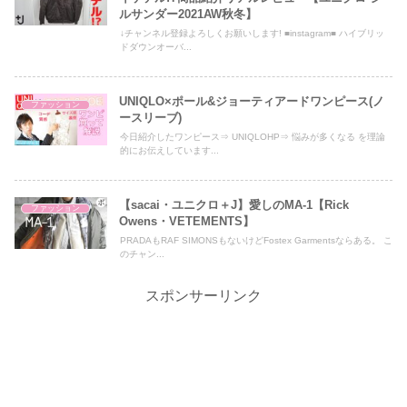
ルサンダー2021AW秋冬】
↓チャンネル登録よろしくお願いします! ■instagram■ ハイブリッ
ドダウンオーバ...
UNIQLO×ポール&ジョーティアードワンピース(ノ
ファッション
ースリーブ)
今日紹介したワンピース⇒ UNIQLOHP⇒ 悩みが多くなる を理論
的にお伝えしています...
【sacai・ユニクロ＋J】愛しのMA-1【Rick
ファッション
Owens・VETEMENTS】
PRADAもRAF SIMONSもないけどFostex Garmentsならある。 こ
のチャン...
スポンサーリンク