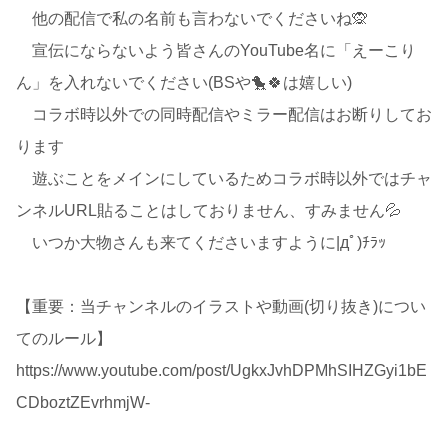
他の配信で私の名前も言わないでくださいね🙊
宣伝にならないよう皆さんのYouTube名に「えーこり
ん」を入れないでください(BSや🐤🍀は嬉しい)
コラボ時以外での同時配信やミラー配信はお断りしてお
ります
遊ぶことをメインにしているためコラボ時以外ではチャ
ンネルURL貼ることはしておりません、すみません💦
いつか大物さんも来てくださいますように|дﾟ)ﾁﾗｯ
【重要：当チャンネルのイラストや動画(切り抜き)につい
てのルール】
https://www.youtube.com/post/UgkxJvhDPMhSIHZGyi1bE
CDboztZEvrhmjW-