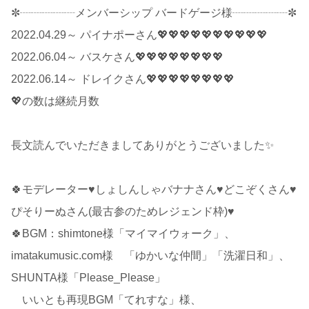
✼┈┈┈┈┈メンバーシップ バードゲージ様┈┈┈┈┈✼
2022.04.29～ パイナポーさん💖💖💖💖💖💖💖💖💖💖
2022.06.04～ バスケさん💖💖💖💖💖💖💖💖
2022.06.14～ ドレイクさん💖💖💖💖💖💖💖💖
💖の数は継続月数
長文読んでいただきましてありがとうございました✨
🍀モデレーター♥しょしんしゃバナナさん♥どこぞくさん♥
ぴそりーぬさん(最古参のためレジェンド枠)♥
🍀BGM：shimtone様「マイマイウォーク」、
imatakumusic.com様 「ゆかいな仲間」「洗濯日和」、
SHUNTA様「Please_Please」
いいとも再現BGM「てれすな」様、