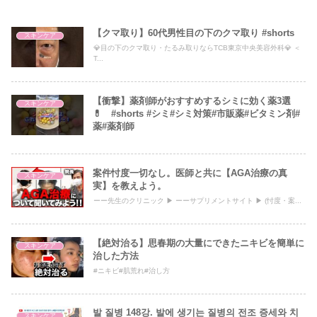
【クマ取り】60代男性目の下のクマ取り #shorts
スキンケア
💎目の下のクマ取り・たるみ取りならTCB東京中央美容外科💎 ＜
T...
【衝撃】薬剤師がおすすめするシミに効く薬3選
スキンケア
💊 #shorts #シミ#シミ対策#市販薬#ビタミン剤#
薬#薬剤師
案件忖度一切なし。医師と共に【AGA治療の真
スキンケア
実】を教えよう。
ーー先生のクリニック ▶ ーーサプリメントサイト ▶ (忖度・案...
【絶対治る】思春期の大量にできたニキビを簡単に
スキンケア
治した方法
#ニキビ#肌荒れ#治し方
발 질병 148강. 발에 생기는 질병의 전조 증세와 치
スキンケア