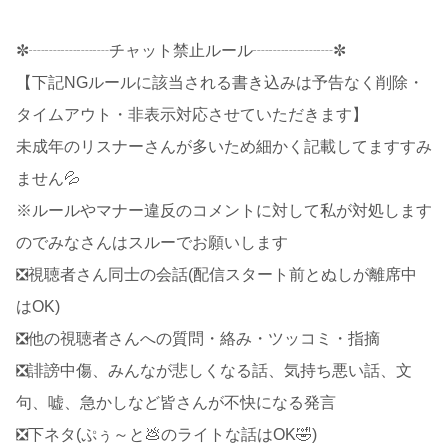
✼┈┈┈┈┈チャット禁止ルール┈┈┈┈┈✼
【下記NGルールに該当される書き込みは予告なく削除・
タイムアウト・非表示対応させていただきます】
未成年のリスナーさんが多いため細かく記載してますすみ
ません💦
※ルールやマナー違反のコメントに対して私が対処します
のでみなさんはスルーでお願いします
❎視聴者さん同士の会話(配信スタート前とぬしが離席中
はOK)
❎他の視聴者さんへの質問・絡み・ツッコミ・指摘
❎誹謗中傷、みんなが悲しくなる話、気持ち悪い話、文
句、嘘、急かしなど皆さんが不快になる発言
❎下ネタ(ぷぅ～と💩のライトな話はOK🤣)