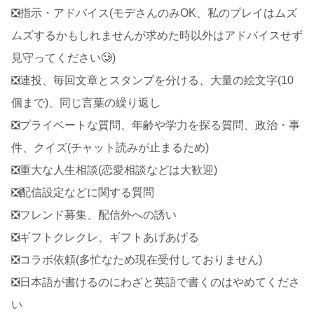
❎指示・アドバイス(モデさんのみOK、私のプレイはムズ
ムズするかもしれませんが求めた時以外はアドバイスせず
見守ってください🥲)
❎連投、毎回文章とスタンプを分ける、大量の絵文字(10
個まで)、同じ言葉の繰り返し
❎プライベートな質問、年齢や学力を探る質問、政治・事
件、クイズ(チャット読みが止まるため)
❎重大な人生相談(恋愛相談などは大歓迎)
❎配信設定などに関する質問
❎フレンド募集、配信外への誘い
❎ギフトクレクレ、ギフトあげあげる
❎コラボ依頼(多忙なため現在受付しておりません)
❎日本語が書けるのにわざと英語で書くのはやめてくださ
い