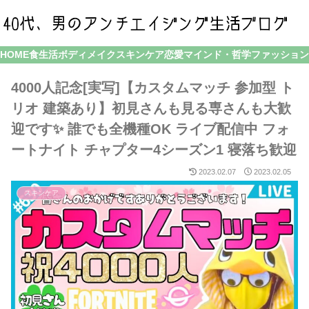
HOME
食生活
ボディメイク
スキンケア
恋愛
マインド・哲学
ファッション
4000人記念[実写]【カスタムマッチ 参加型 ト
リオ 建築あり】初見さんも見る専さんも大歓
迎です✨ 誰でも全機種OK ライブ配信中 フォ
ートナイト チャプター4シーズン1 寝落ち歓迎
2023.02.07
2023.02.05
スキンケア