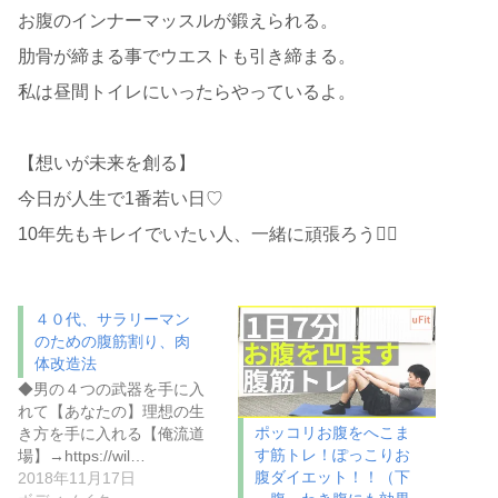
お腹のインナーマッスルが鍛えられる。
肋骨が締まる事でウエストも引き締まる。
私は昼間トイレにいったらやっているよ。
【想いが未来を創る】
今日が人生で1番若い日♡
10年先もキレイでいたい人、一緒に頑張ろう❤️‍🔥
４０代、サラリーマン
のための腹筋割り、肉
体改造法
◆男の４つの武器を手に入
れて【あなたの】理想の生
ポッコリお腹をへこま
き方を手に入れる【俺流道
す筋トレ！ぽっこりお
場】→https://wil…
腹ダイエット！！（下
2018年11月17日