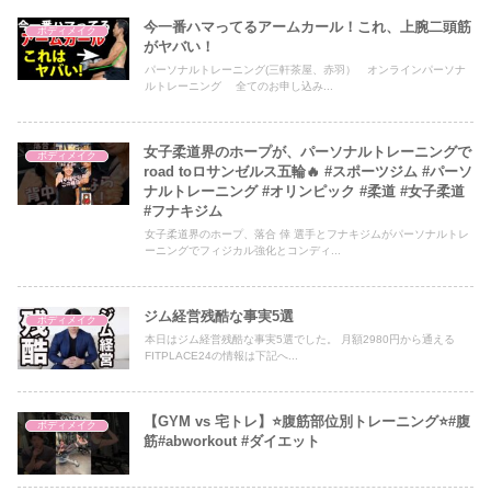
今一番ハマってるアームカール！これ、上腕二頭筋
ボディメイク
がヤバい！
パーソナルトレーニング(三軒茶屋、赤羽） オンラインパーソナ
ルトレーニング 全てのお申し込み...
女子柔道界のホープが、パーソナルトレーニングで
ボディメイク
road toロサンゼルス五輪🔥 #スポーツジム #パーソ
ナルトレーニング #オリンピック #柔道 #女子柔道
#フナキジム
女子柔道界のホープ、落合 倖 選手とフナキジムがパーソナルトレ
ーニングでフィジカル強化とコンディ...
ジム経営残酷な事実5選
ボディメイク
本日はジム経営残酷な事実5選でした。 月額2980円から通える
FITPLACE24の情報は下記へ...
【GYM vs 宅トレ】⭐️腹筋部位別トレーニング⭐️#腹
ボディメイク
筋#abworkout #ダイエット