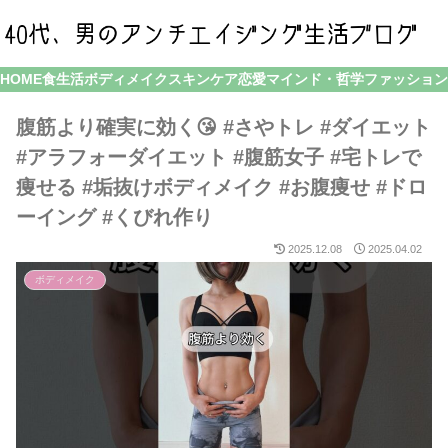
HOME
食生活
ボディメイク
スキンケア
恋愛
マインド・哲学
ファッション
腹筋より確実に効く😘 #さやトレ #ダイエット
#アラフォーダイエット #腹筋女子 #宅トレで
痩せる #垢抜けボディメイク #お腹痩せ #ドロ
ーイング #くびれ作り
2025.12.08
2025.04.02
ボディメイク