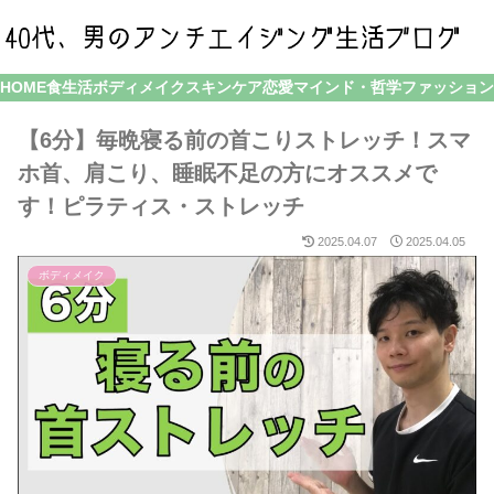
HOME
食生活
ボディメイク
スキンケア
恋愛
マインド・哲学
ファッション
【6分】毎晩寝る前の首こりストレッチ！スマ
ホ首、肩こり、睡眠不足の方にオススメで
す！ピラティス・ストレッチ
2025.04.07
2025.04.05
ボディメイク