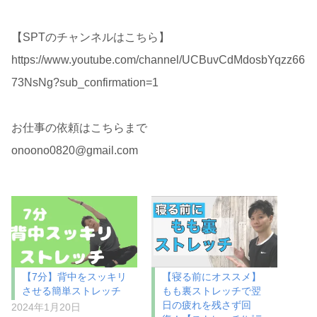
【SPTのチャンネルはこちら】
https://www.youtube.com/channel/UCBuvCdMdosbYqzz66
73NsNg?sub_confirmation=1
お仕事の依頼はこちらまで
onoono0820@gmail.com
【7分】背中をスッキリ
【寝る前にオススメ】
させる簡単ストレッチ
もも裏ストレッチで翌
日の疲れを残さず回
2024年1月20日