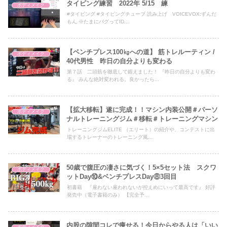
タイピング練習 2022年 5/15 練
ボディメイク
#タイピング #タイピングチューブ 読み上げ VOICEVOX:ずんだ
もん ※たまにバグってID...
【ベンチプレス100㎏への道】 筋トレルーティン /
ボディメイク
40代男性 昨日の自分よりも変わる
第７話 二頭筋を徹底して鍛えました！ 『昨日の自分よりも変わ
る』 みんな絶対変われる。良かったら...
【拡大移転】遂に完成！！マシン内装公開＃パーソ
ボディメイク
ナルトレーニングジム＃移転＃トレーニングマシン
トレーニングジムELITE （エリート）の紹介や、コンテストに出
場するトレーナーのトレーニング風...
50歳で腹圧の凄さに気づく！5×5セット法 スクワ
ボディメイク
ットDay⑩&ベンチプレスDay⑧3回目
初書籍 『雇わない雇われないが控えめにいって最高です』 好評
発売中（電子書籍のみ） 【完全予...
内股の隙間コレで痩せる！今日からやる人は「いい
ボディメイク