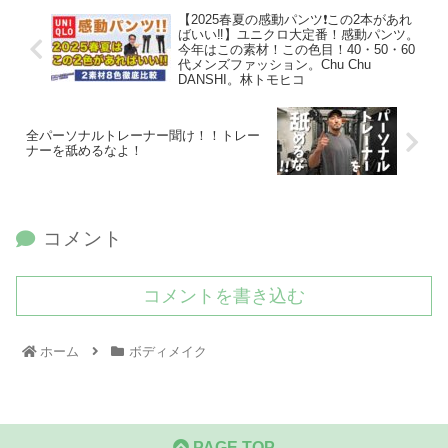
【2025春夏の感動パンツ❗️この2本があれ
ばいい‼️】ユニクロ大定番！感動パンツ。
今年はこの素材！この色目！40・50・60
代メンズファッション。Chu Chu
DANSHI。林トモヒコ
全パーソナルトレーナー聞け！！トレー
ナーを舐めるなよ！
コメント
コメントを書き込む
ホーム
ボディメイク
PAGE TOP