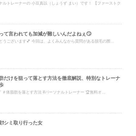
ナルトレーナーの 小豆真以（しょうず まい）です！ 【ファーストク
って言われても加減が難しいんだよねぇ🙄
うございます💕 今回は、よくみんなから質問がある脱毛の際...
肪だけを狙って落とす方法を徹底解説、特別なトレーナ
歩
＃体脂肪を落とす方法 #パーソナルトレーナー 🏆無料オ...
破❗️シミ取り行った女