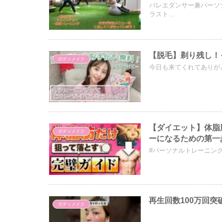
バレエダンサー兼パーソ
ラスト...
【脱毛】剃り残し！
ボディメイク
今日も来てくれてありがと
【ダイエット】体脂
ボディメイク
ーになるための第一
#パーソナルトレーニング 
再生回数100万回突
ボディメイク