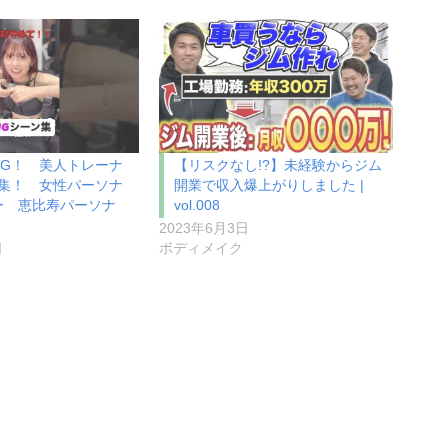
NG！ 美人トレーナ
【リスクなし!?】未経験からジム
ン集！ 女性パーソナ
開業で収入爆上がりしました |
ー 恵比寿パーソナ
vol.008
2023年6月3日
日
ボディメイク