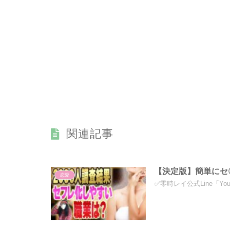
関連記事
【決定版】簡単にセ
恋愛
✅零時レイ公式Line「Yo