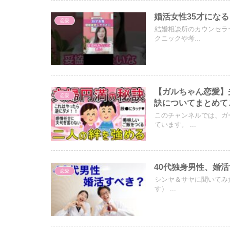
婚活女性35才にな
恋愛
結婚相談所のカウンセラ
クニックや考...
【ガルちゃん恋愛】
恋愛
訣についてまとめて
このチャンネルでは、ガ
ています。 ...
40代独身男性、婚
恋愛
シンヤ＆サヤに聞いてみた
す） ...