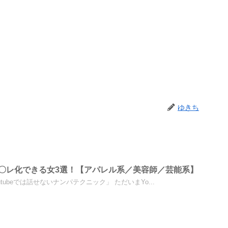
ゆきち
〇レ化できる女3選！【アパレル系／美容師／芸能系】
utubeでは話せないナンパテクニック」 ただいまYo...