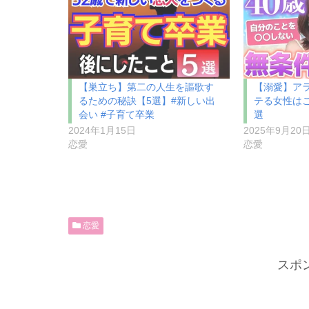
【巣立ち】第二の人生を謳歌す
【溺愛】ア
るための秘訣【5選】#新しい出
テる女性は
会い #子育て卒業
選
2024年1月15日
2025年9月20
恋愛
恋愛
恋愛
スポ