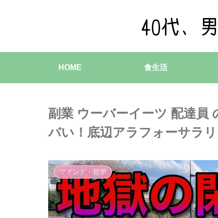
HOME
食生活
副業 ウーバーイーツ 配達員
バい！底辺アラフォーサラリ
マインド・哲学