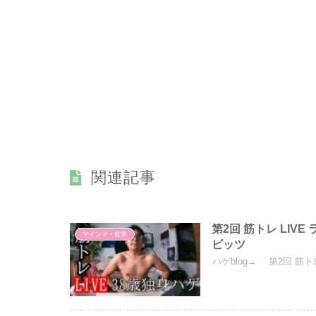
関連記事
第2回 筋トレ LIVE
マインド・哲学
ビッツ
ハゲblog→ 第2回 筋ト