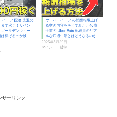
ーイーツ 配達 先週の
ウーバーイーツ の報酬相場上げ
分まで稼ぐ！リベン
る交渉内容を考えてみた。40歳
！ゴールデンウィー
手前の Uber Eats 配達員のリア
員は稼げるのか検
ルな底辺生活とはどうなるのか
2025年3月29日
マインド・哲学
学
ンサーリンク