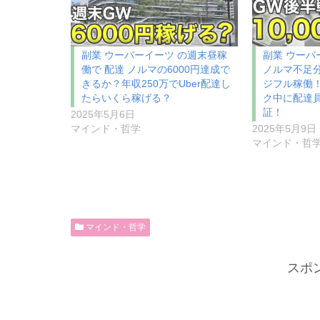
副業 ウーバーイーツ の週末昼稼
副業 ウーバ
働で 配達 ノルマの6000円達成で
ノルマ不足
きるか？年収250万でUber配達し
ジフル稼働
たらいくら稼げる？
ク中に配達
証！
2025年5月6日
マインド・哲学
2025年5月9日
マインド・哲
マインド・哲学
スポ